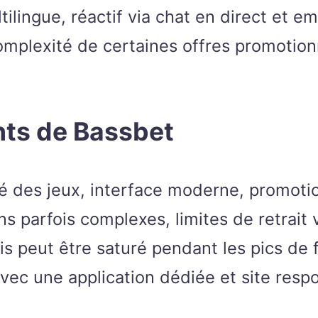
tilingue, réactif via chat en direct et em
mplexité de certaines offres promotionn
nts de Bassbet
é des jeux, interface moderne, promotio
s parfois complexes, limites de retrait 
s peut être saturé pendant les pics de 
vec une application dédiée et site resp