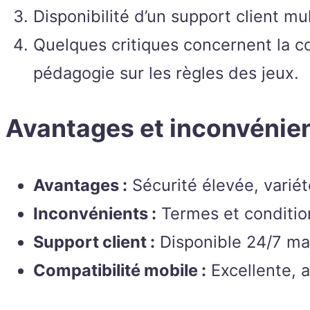
Disponibilité d’un support client mul
Quelques critiques concernent la co
pédagogie sur les règles des jeux.
Avantages et inconvénie
Avantages :
Sécurité élevée, variét
Inconvénients :
Termes et condition
Support client :
Disponible 24/7 mai
Compatibilité mobile :
Excellente, a