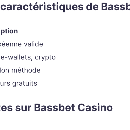
s caractéristiques de Bass
iption
péenne valide
 e-wallets, crypto
elon méthode
urs gratuits
tes sur Bassbet Casino