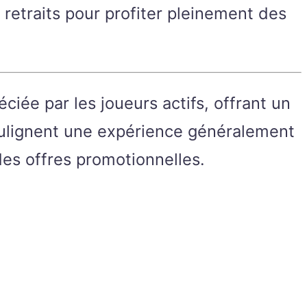
t retraits pour profiter pleinement des
iée par les joueurs actifs, offrant un
soulignent une expérience généralement
des offres promotionnelles.