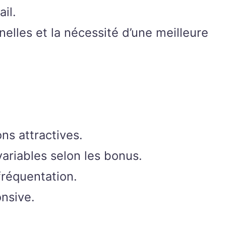
ail.
elles et la nécessité d’une meilleure
ns attractives.
variables selon les bonus.
fréquentation.
onsive.