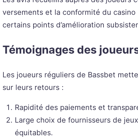
versements et la conformité du casin
certains points d’amélioration subsisten
Témoignages des joueurs
Les joueurs réguliers de Bassbet mette
sur leurs retours :
Rapidité des paiements et transpar
Large choix de fournisseurs de jeux
équitables.