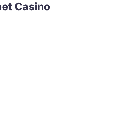
bet Casino