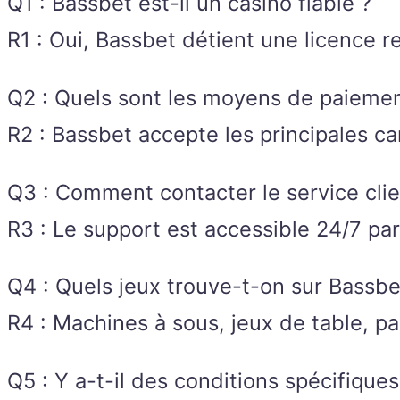
Q1 : Bassbet est-il un casino fiable ?
R1 : Oui, Bassbet détient une licence r
Q2 : Quels sont les moyens de paieme
R2 : Bassbet accepte les principales ca
Q3 : Comment contacter le service clie
R3 : Le support est accessible 24/7 par
Q4 : Quels jeux trouve-t-on sur Bassbe
R4 : Machines à sous, jeux de table, par
Q5 : Y a-t-il des conditions spécifique