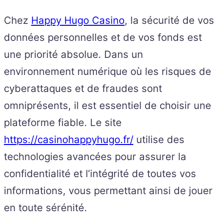
Chez
Happy Hugo Casino
, la sécurité de vos
données personnelles et de vos fonds est
une priorité absolue. Dans un
environnement numérique où les risques de
cyberattaques et de fraudes sont
omniprésents, il est essentiel de choisir une
plateforme fiable. Le site
https://casinohappyhugo.fr/
utilise des
technologies avancées pour assurer la
confidentialité et l’intégrité de toutes vos
informations, vous permettant ainsi de jouer
en toute sérénité.