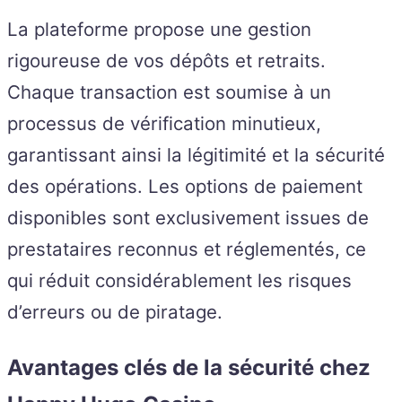
La plateforme propose une gestion
rigoureuse de vos dépôts et retraits.
Chaque transaction est soumise à un
processus de vérification minutieux,
garantissant ainsi la légitimité et la sécurité
des opérations. Les options de paiement
disponibles sont exclusivement issues de
prestataires reconnus et réglementés, ce
qui réduit considérablement les risques
d’erreurs ou de piratage.
Avantages clés de la sécurité chez