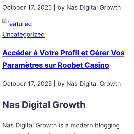
October 17, 2025 | by Nas Digital Growth
Uncategorized
Accéder à Votre Profil et Gérer Vos
Paramètres sur Roobet Casino
October 17, 2025 | by Nas Digital Growth
Nas Digital Growth
Nas Digital Growth is a modern blogging