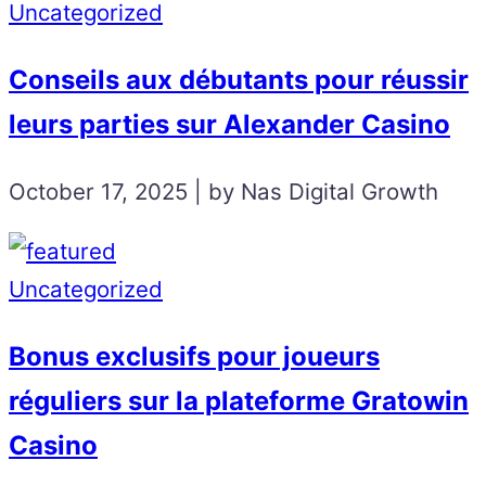
Uncategorized
Conseils aux débutants pour réussir
leurs parties sur Alexander Casino
October 17, 2025 | by Nas Digital Growth
Uncategorized
Bonus exclusifs pour joueurs
réguliers sur la plateforme Gratowin
Casino