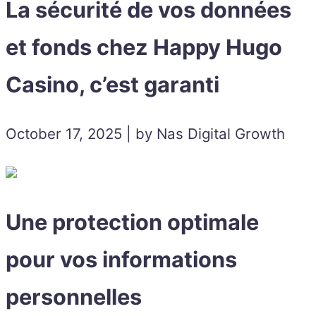
La sécurité de vos données
et fonds chez Happy Hugo
Casino, c’est garanti
October 17, 2025 | by Nas Digital Growth
Une protection optimale
pour vos informations
personnelles