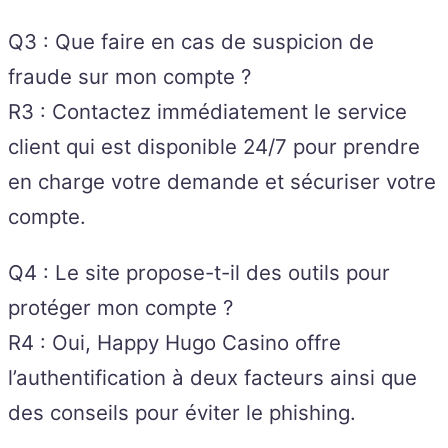
Q3 : Que faire en cas de suspicion de
fraude sur mon compte ?
R3 : Contactez immédiatement le service
client qui est disponible 24/7 pour prendre
en charge votre demande et sécuriser votre
compte.
Q4 : Le site propose-t-il des outils pour
protéger mon compte ?
R4 : Oui, Happy Hugo Casino offre
l’authentification à deux facteurs ainsi que
des conseils pour éviter le phishing.