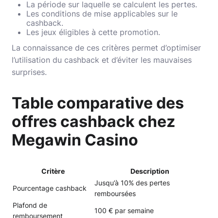
La période sur laquelle se calculent les pertes.
Les conditions de mise applicables sur le
cashback.
Les jeux éligibles à cette promotion.
La connaissance de ces critères permet d’optimiser
l’utilisation du cashback et d’éviter les mauvaises
surprises.
Table comparative des
offres cashback chez
Megawin Casino
Critère
Description
Jusqu’à 10% des pertes
Pourcentage cashback
remboursées
Plafond de
100 € par semaine
remboursement