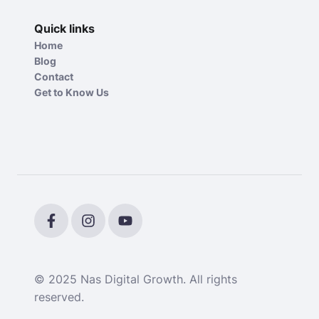
Quick links
Home
Blog
Contact
Get to Know Us
© 2025 Nas Digital Growth. All rights
reserved.