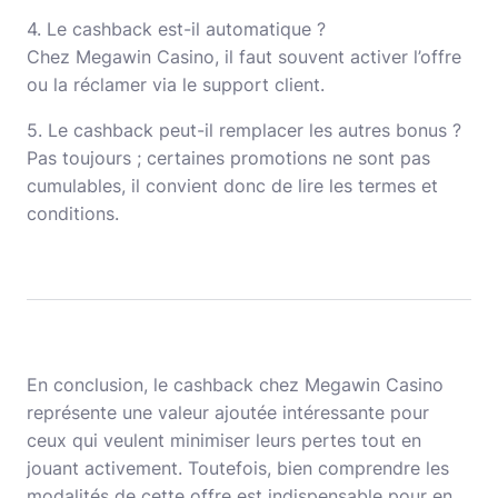
4. Le cashback est-il automatique ?
Chez Megawin Casino, il faut souvent activer l’offre
ou la réclamer via le support client.
5. Le cashback peut-il remplacer les autres bonus ?
Pas toujours ; certaines promotions ne sont pas
cumulables, il convient donc de lire les termes et
conditions.
En conclusion, le cashback chez Megawin Casino
représente une valeur ajoutée intéressante pour
ceux qui veulent minimiser leurs pertes tout en
jouant activement. Toutefois, bien comprendre les
modalités de cette offre est indispensable pour en