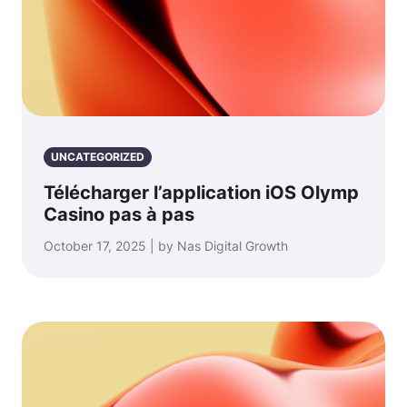
UNCATEGORIZED
Télécharger l’application iOS Olymp
Casino pas à pas
October 17, 2025 | by Nas Digital Growth