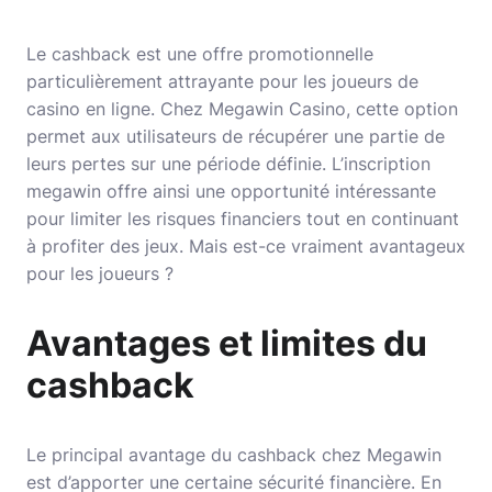
Le cashback est une offre promotionnelle
particulièrement attrayante pour les joueurs de
casino en ligne. Chez
Megawin Casino
, cette option
permet aux utilisateurs de récupérer une partie de
leurs pertes sur une période définie. L’inscription
megawin offre ainsi une opportunité intéressante
pour limiter les risques financiers tout en continuant
à profiter des jeux. Mais est-ce vraiment avantageux
pour les joueurs ?
Avantages et limites du
cashback
Le principal avantage du cashback chez Megawin
est d’apporter une certaine sécurité financière. En