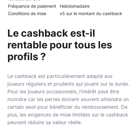
Fréquence de paiement
Hebdomadaire
Conditions de mise
x5 sur le montant du cashback
Le cashback est-il
rentable pour tous les
profils ?
Le cashback est particulièrement adapté aux
joueurs réguliers et prudents qui jouent sur la durée.
Pour les joueurs occasionnels, l’intérêt peut être
moindre car les pertes doivent souvent atteindre un
certain seuil pour bénéficier du remboursement. De
plus, les exigences de mise limitées sur le cashback
peuvent réduire sa valeur réelle.