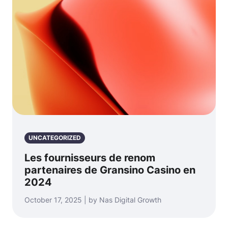
UNCATEGORIZED
Les fournisseurs de renom
partenaires de Gransino Casino en
2024
October 17, 2025 | by Nas Digital Growth