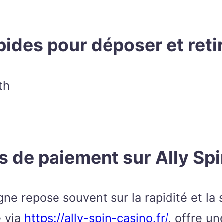
ides pour déposer et retir
th
s de paiement sur Ally Sp
gne repose souvent sur la rapidité et la
e via
https://ally-spin-casino.fr/
, offre 