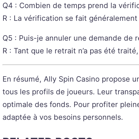
Q4 : Combien de temps prend la vérific
R : La vérification se fait généraleme
Q5 : Puis-je annuler une demande de re
R : Tant que le retrait n’a pas été traité,
En résumé, Ally Spin Casino propose u
tous les profils de joueurs. Leur transp
optimale des fonds. Pour profiter plei
adaptée à vos besoins personnels.