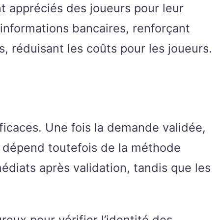
ent appréciés des joueurs pour leur
s informations bancaires, renforçant
s, réduisant les coûts pour les joueurs.
fficaces. Une fois la demande validée,
a dépend toutefois de la méthode
édiats après validation, tandis que les
reux pour vérifier l’identité des