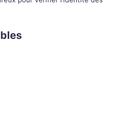
ibles