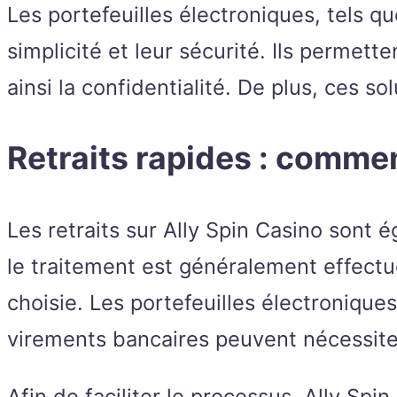
Les portefeuilles électroniques, tels qu
simplicité et leur sécurité. Ils permett
ainsi la confidentialité. De plus, ces s
Retraits rapides : comme
Les retraits sur Ally Spin Casino sont 
le traitement est généralement effect
choisie. Les portefeuilles électronique
virements bancaires peuvent nécessite
Afin de faciliter le processus, Ally Spi