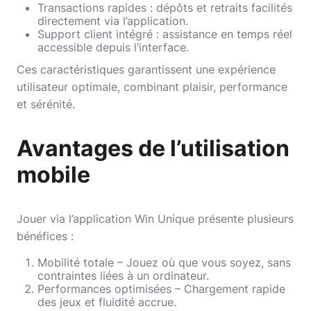
Transactions rapides : dépôts et retraits facilités
directement via l’application.
Support client intégré : assistance en temps réel
accessible depuis l’interface.
Ces caractéristiques garantissent une expérience
utilisateur optimale, combinant plaisir, performance
et sérénité.
Avantages de l’utilisation
mobile
Jouer via l’application Win Unique présente plusieurs
bénéfices :
Mobilité totale – Jouez où que vous soyez, sans
contraintes liées à un ordinateur.
Performances optimisées – Chargement rapide
des jeux et fluidité accrue.