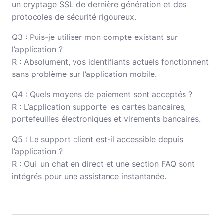
un cryptage SSL de dernière génération et des
protocoles de sécurité rigoureux.
Q3 : Puis-je utiliser mon compte existant sur
l’application ?
R : Absolument, vos identifiants actuels fonctionnent
sans problème sur l’application mobile.
Q4 : Quels moyens de paiement sont acceptés ?
R : L’application supporte les cartes bancaires,
portefeuilles électroniques et virements bancaires.
Q5 : Le support client est-il accessible depuis
l’application ?
R : Oui, un chat en direct et une section FAQ sont
intégrés pour une assistance instantanée.