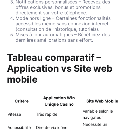
Notifications personnalisées – Recevez des
offres exclusives, bonus et promotions
directement sur votre téléphone.
Mode hors ligne – Certaines fonctionnalités
accessibles même sans connexion internet
(consultation de l’historique, tutoriels).
Mises à jour automatiques – Bénéficiez des
dernières améliorations sans effort.
Tableau comparatif –
Application vs Site web
mobile
Application Win
Critère
Site Web Mobile
Unique Casino
Variable selon le
Vitesse
Très rapide
navigateur
Nécessite un
Accessibilité
Directe via icône