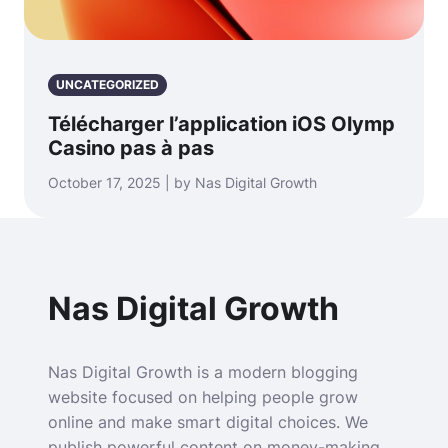
UNCATEGORIZED
Télécharger l’application iOS Olymp
Casino pas à pas
October 17, 2025 | by Nas Digital Growth
Nas Digital Growth
Nas Digital Growth is a modern blogging
website focused on helping people grow
online and make smart digital choices. We
publish powerful content on money-making