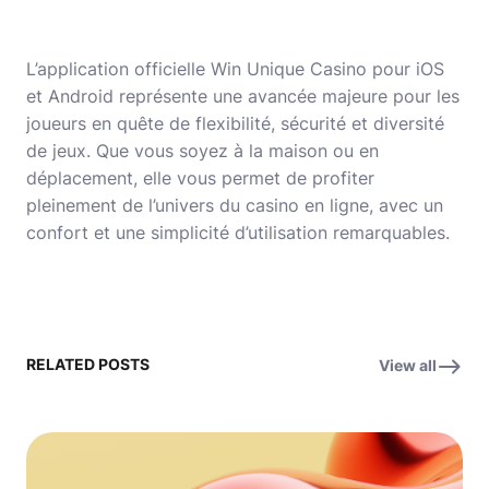
L’application officielle Win Unique Casino pour iOS
et Android représente une avancée majeure pour les
joueurs en quête de flexibilité, sécurité et diversité
de jeux. Que vous soyez à la maison ou en
déplacement, elle vous permet de profiter
pleinement de l’univers du casino en ligne, avec un
confort et une simplicité d’utilisation remarquables.
RELATED POSTS
View all