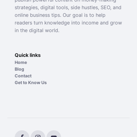
strategies, digital tools, side hustles, SEO, and
online business tips. Our goal is to help
readers turn knowledge into income and grow
in the digital world.
Quick links
Home
Blog
Contact
Get to Know Us