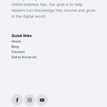
online business tips. Our goal is to help
readers turn knowledge into income and grow
in the digital world.
Quick links
Home
Blog
Contact
Get to Know Us