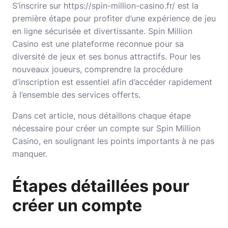
S’inscrire sur
https://spin-million-casino.fr/
est la
première étape pour profiter d’une expérience de jeu
en ligne sécurisée et divertissante. Spin Million
Casino est une plateforme reconnue pour sa
diversité de jeux et ses bonus attractifs. Pour les
nouveaux joueurs, comprendre la procédure
d’inscription est essentiel afin d’accéder rapidement
à l’ensemble des services offerts.
Dans cet article, nous détaillons chaque étape
nécessaire pour créer un compte sur Spin Million
Casino, en soulignant les points importants à ne pas
manquer.
Étapes détaillées pour
créer un compte