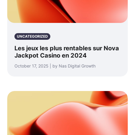
UNCATEGORIZED
Les jeux les plus rentables sur Nova
Jackpot Casino en 2024
October 17, 2025 | by Nas Digital Growth