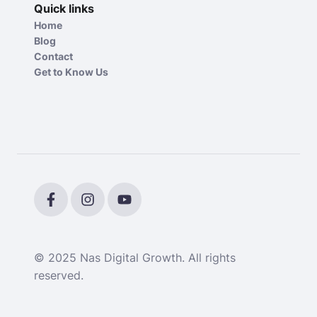
Quick links
Home
Blog
Contact
Get to Know Us
© 2025 Nas Digital Growth. All rights
reserved.