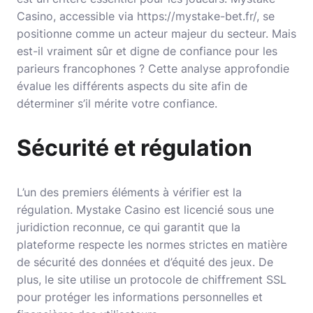
Casino, accessible via
https://mystake-bet.fr/
, se
positionne comme un acteur majeur du secteur. Mais
est-il vraiment sûr et digne de confiance pour les
parieurs francophones ? Cette analyse approfondie
évalue les différents aspects du site afin de
déterminer s’il mérite votre confiance.
Sécurité et régulation
L’un des premiers éléments à vérifier est la
régulation. Mystake Casino est licencié sous une
juridiction reconnue, ce qui garantit que la
plateforme respecte les normes strictes en matière
de sécurité des données et d’équité des jeux. De
plus, le site utilise un protocole de chiffrement SSL
pour protéger les informations personnelles et